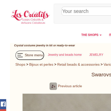
Cookies management panel
THE SHOPS
I
Crystal costume jewelry in kit or ready-to-wear
Store menu
Jewelry and beads home
JEWELRY
Shops
>
Bijoux et perles
>
Retail beads & accessories
>
Vari
Swarovs
Previous article