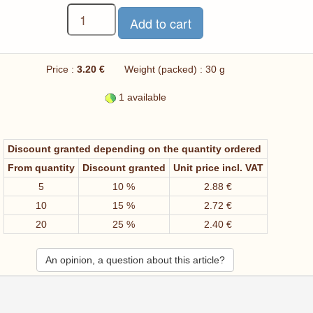
Price :
3.20 €
Weight (packed) : 30 g
1 available
Discount granted depending on the quantity ordered
From quantity
Discount granted
Unit price incl. VAT
5
10 %
2.88 €
10
15 %
2.72 €
20
25 %
2.40 €
An opinion, a question about this article?