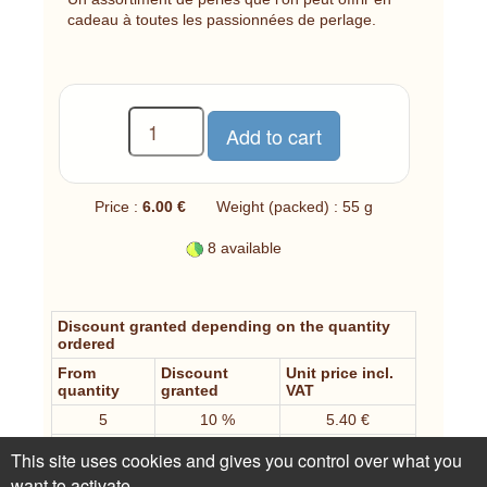
cadeau à toutes les passionnées de perlage.
Price :
6.00 €
Weight (packed) : 55 g
8 available
Discount granted depending on the quantity
ordered
From
Discount
Unit price incl.
quantity
granted
VAT
5
10 %
5.40 €
10
15 %
5.10 €
This site uses cookies and gives you control over what you
20
25 %
4.50 €
want to activate